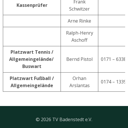
Frank
Kassenprüfer
Schwitzer
Arne Rinke
Ralph-Henry
Aschoff
Platzwart Tennis /
Allgemeingelände/
Bernd Pistol
0171 – 6338
Buswart
Platzwart Fußball /
Orhan
0174 – 1339
Allgemeingelände
Arslantas
© 2026 TV Badenstedt e.V.