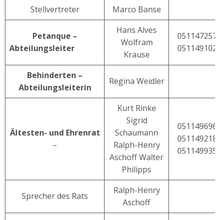
Stellvertreter
Marco Banse
Hans Alves
Petanque –
051147257
Wolfram
Abteilungsleiter
051149102
Krause
Behinderten –
Regina Weidler
Abteilungsleiterin
Kurt Rinke
Sigrid
051149696
Ältesten- und Ehrenrat
Schaumann
051149218
–
Ralph-Henry
051149935
Aschoff Walter
Philipps
Ralph-Henry
Sprecher des Rats
Aschoff