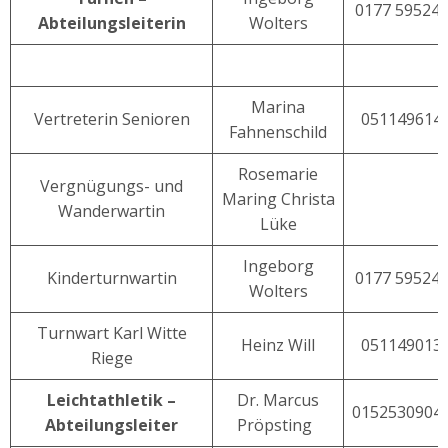
0177 59524
Abteilungsleiterin
Wolters
Marina
Vertreterin Senioren
051149614
Fahnenschild
Rosemarie
Vergnügungs- und
Maring Christa
Wanderwartin
Lüke
Ingeborg
Kinderturnwartin
0177 59524
Wolters
Turnwart Karl Witte
Heinz Will
051149013
Riege
Leichtathletik –
Dr. Marcus
0152530904
Abteilungsleiter
Pröpsting