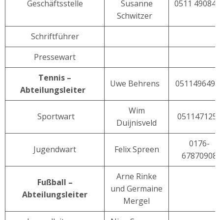
Geschäftsstelle
Susanne
0511 49084
Schwitzer
Schriftführer
Pressewart
Tennis –
Uwe Behrens
051149649
Abteilungsleiter
Wim
Sportwart
051147125
Duijnisveld
0176-
Jugendwart
Felix Spreen
67870908
Arne Rinke
Fußball –
und Germaine
Abteilungsleiter
Mergel