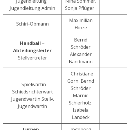
Jugendleitung
Nina Sommer,
Jugendleitung Admin
Sonja Pflüger
Maximilian
Schiri-Obmann
Hinze
Bernd
Handball –
Schröder
Abteilungsleiter
Alexander
Stellvertreter
Bandmann
Christiane
Gorn, Bernd
Spielwartin
Schröder
Schiedsrichterwart
Marnie
Jugendwartin Stellv.
Schierholz,
Jugendwartin
Izabela
Landeck
Turnen –
Ingeborg